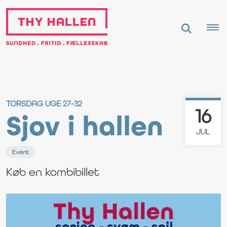
TORSDAG UGE 27-32
16
Sjov i hallen
JUL
Event
Køb en kombibillet