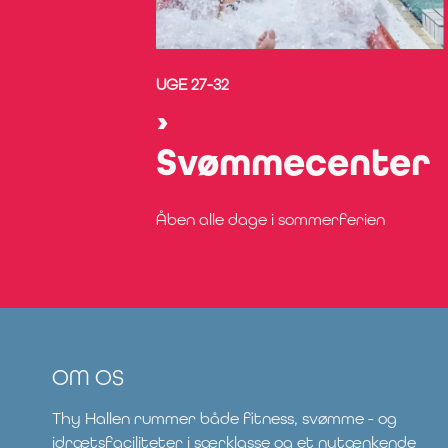
UGE 27-32
Svømmecenter
Åben alle dage i sommerferien
OM OS
Thy Hallen rummer både fitness, svømme - og
idrætsfaciliteter i særklasse og et nytænkende