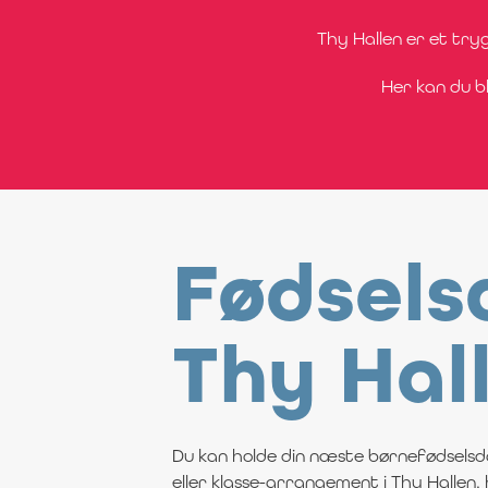
Thy Hallen er et tryg
Her kan du bl
Fødsels
Thy Hal
Du kan holde din næste børnefødselsd
eller klasse-arrangement i Thy Hallen