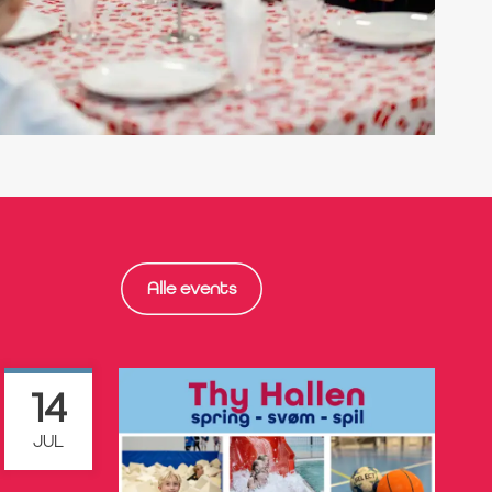
Alle events
14
JUL