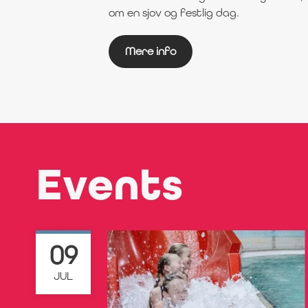
om en sjov og festlig dag.
Mere info
Events
09
JUL