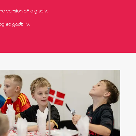
e version af dig selv.
g et godt liv.