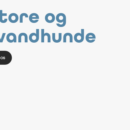
store og
vandhunde
 os