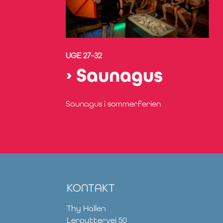
UGE 27-32
Saunagus
Saunagus i sommerferien
KONTAKT
Thy Hallen
Lerpyttervej 50