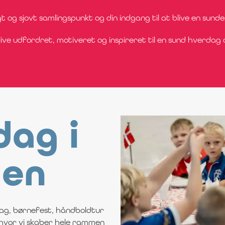
t og sjovt samlingspunkt og din indgang til at blive en sunder
ive udfordret, motiveret og inspireret til en sund hverdag o
dag i
len
ag, børnefest, håndboldtur
, hvor vi skaber hele rammen