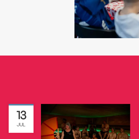
13
JUL