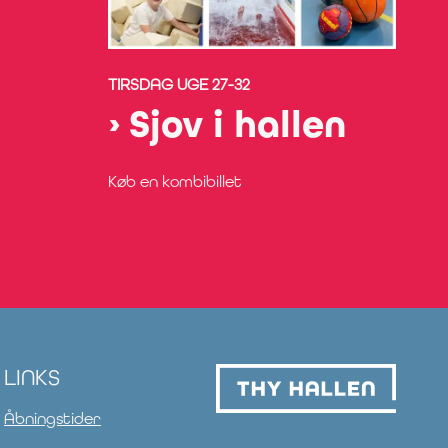
TIRSDAG UGE 27-32
Sjov i hallen
Køb en kombibillet
LINKS
Åbningstider