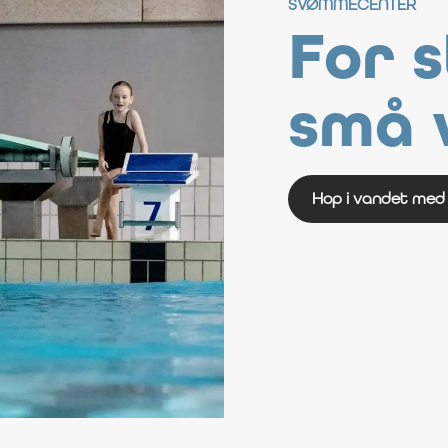
SVØMMECENTER
For 
små 
Hop i vandet med