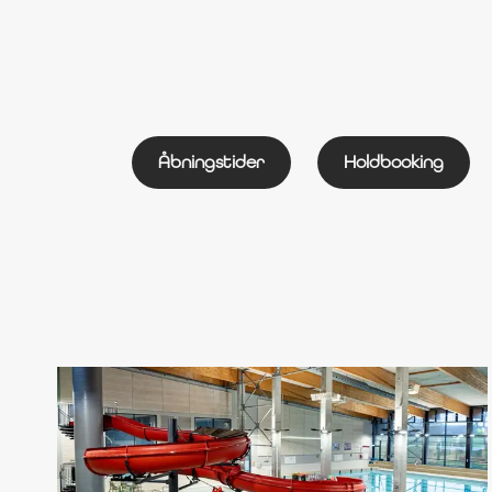
Åbningstider
Holdbooking